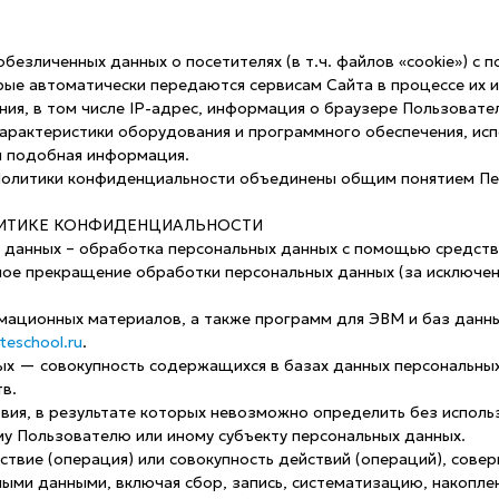
 обезличенных данных о посетителях (в т.ч. файлов «cookie») с
торые автоматически передаются сервисам Сайта в процессе их
ия, в том числе IP-адрес, информация о браузере Пользовате
 характеристики оборудования и программного обеспечения, ис
я подобная информация.
 Политики конфиденциальности объединены общим понятием П
ОЛИТИКЕ КОНФИДЕНЦИАЛЬНОСТИ
х данных – обработка персональных данных с помощью средств
ное прекращение обработки персональных данных (за исключен
ормационных материалов, а также программ для ЭВМ и баз данн
teschool.ru
.
ых — совокупность содержащихся в базах данных персональны
в.
твия, в результате которых невозможно определить без испол
у Пользователю или иному субъекту персональных данных.
ствие (операция) или совокупность действий (операций), сов
ными данными, включая сбор, запись, систематизацию, накоплен