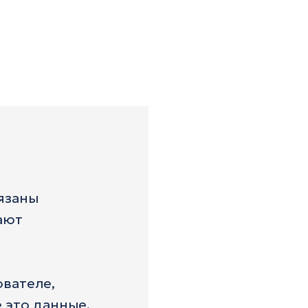
язаны
вают
вателе,
 это данные,