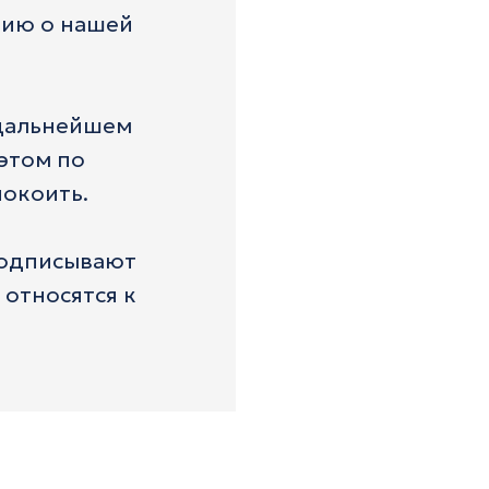
цию о нашей
 дальнейшем
этом по
покоить.
подписывают
относятся к