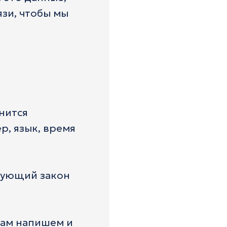
язи, чтобы мы
нится
р, язык, время
вующий закон
 вам напишем и