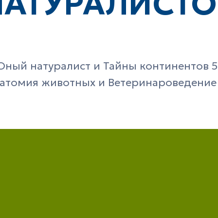
НАТУРАЛИСТО
ный натуралист и Тайны континентов 
атомия животных и Ветеринароведение